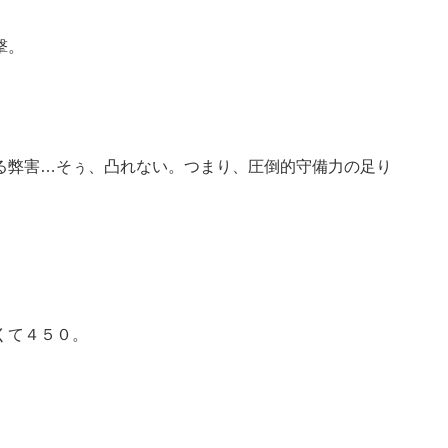
撃。
る弊害…そぅ、凸れない。つまり、圧倒的守備力の足り
くて４５０。