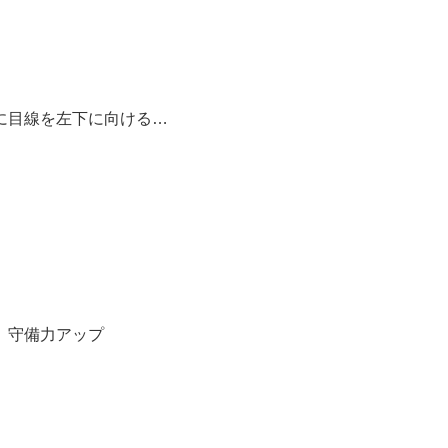
に目線を左下に向ける…
、守備力アップ