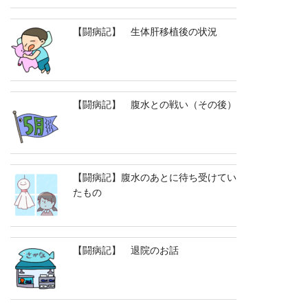
【闘病記】 生体肝移植後の状況
【闘病記】 腹水との戦い（その後）
【闘病記】腹水のあとに待ち受けてい
たもの
【闘病記】 退院のお話