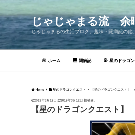
コ
ン
テ
じゃじゃまる流 余
ン
じゃじゃまるの生活ブログ。趣味・闘病記の他
ツ
へ
ス
キ
ホーム
闘病記
星のドラゴン
ッ
プ
Home
星のドラゴンクエスト
【星のドラゴンクエスト】 
投
2019年3月12日
2019年3月12日
投稿者:
稿
【星のドラゴンクエスト】
日: