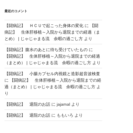
最近のコメント
【闘病記】 ＨＣＵで起こった身体の変化
に
【闘
病記】 生体肝移植～入院から退院までの経過（ま
とめ） | じゃじゃまる流 余暇の過ごし方
より
【闘病記】腹水のあとに待ち受けていたもの
に
【闘病記】 生体肝移植～入院から退院までの経過
（まとめ） | じゃじゃまる流 余暇の過ごし方
より
【闘病記】 小腸カプセル内視鏡と造影超音波検査
に
【闘病記】 生体肝移植～入院から退院までの経
過（まとめ） | じゃじゃまる流 余暇の過ごし方
よ
り
【闘病記】 退院のお話
に
jajamal
より
【闘病記】 退院のお話
に
ももいろ
より